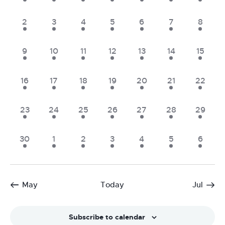
e
e
e
e
e
e
e
V
c
s
v
v
v
v
v
v
v
e
i
t
e
e
e
e
e
e
e
S
7
7
7
7
7
7
7
2
3
4
5
6
7
8
n
n
n
n
n
n
n
n
e
d
e
e
e
e
e
e
e
e
t
t
t
t
t
t
t
d
w
v
v
v
v
v
v
v
a
s
s
s
s
s
s
s
a
e
e
e
e
e
e
e
a
s
t
7
7
7
7
7
7
7
9
10
11
12
13
14
15
,
,
,
,
,
,
,
n
n
n
n
n
n
n
e
e
e
e
e
e
e
r
r
N
e
t
t
t
t
t
t
t
v
v
v
v
v
v
v
c
s
s
s
s
s
s
s
a
.
o
e
e
e
e
e
e
e
7
7
7
7
7
7
7
16
17
18
19
20
21
22
,
,
,
,
,
,
,
n
n
n
n
n
n
n
h
v
f
e
e
e
e
e
e
e
t
t
t
t
t
t
t
v
v
v
v
v
v
v
a
i
E
s
s
s
s
s
s
s
e
e
e
e
e
e
e
7
7
7
7
7
7
7
23
24
25
26
27
28
29
,
,
,
,
,
,
,
g
n
n
n
n
n
n
n
n
v
e
e
e
e
e
e
e
t
t
t
t
t
t
t
a
d
v
v
v
v
v
v
v
e
s
s
s
s
s
s
s
t
e
e
e
e
e
e
e
V
7
7
7
7
7
7
7
30
1
2
3
4
5
6
,
,
,
,
,
,
,
n
n
n
n
n
n
n
n
i
e
e
e
e
e
e
e
i
t
t
t
t
t
t
t
t
v
v
v
v
v
v
v
o
s
s
s
s
s
s
s
e
e
e
e
e
e
e
e
s
,
,
,
,
,
,
,
n
n
n
n
n
n
n
n
w
t
t
t
t
t
t
t
May
Today
Jul
s
s
s
s
s
s
s
s
,
,
,
,
,
,
,
N
a
Subscribe to calendar